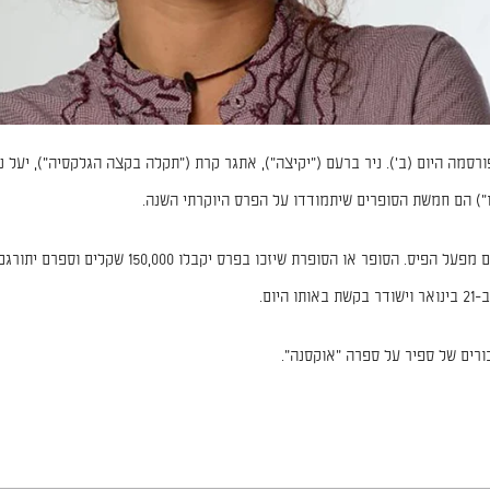
מה היום (ב'). ניר ברעם ("יקיצה"), אתגר קרת ("תקלה בקצה הגלקסיה"), יעל נא
") הם חמשת הסופרים שיתמודדו על הפרס היוקרתי השנה.
כל אחד מהם יקבל 40,000 שקלים מטעם מפעל הפיס. הסופר
יום.