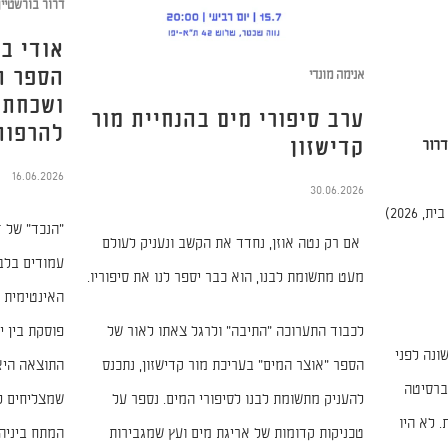
דרור בורשטיין
אודי ב
הספר ה
אנימה מונדי
ושכחתי
ערב סיפורי מים בהנחיית מור
להרפות
דרור
קדישזון
16.06.2026
30.06.2026
(אחוזת בית, 2026)
אם רק נטה אוזן, נחדד את הקשב ונעניק לעולם
עמודים בלב
מעט מתשומת לבנו, הוא כבר יספר לנו את סיפוריו.
האינטימית 
לכבוד התערוכה "התיבה" ולרגל צאתו לאור של
פוסקת בין יצ
ונה לפני
הספר "אוצר המים" בעריכת מור קדישזון, נתכנס
התוצאה היא
ברסיטה
להעניק מתשומת לבנו לסיפורי המים.
נספר על
שמצליחים ל
 לא היו
טכניקות קדומות של אריגת מים ועץ שמגבירות
המתח ביניה