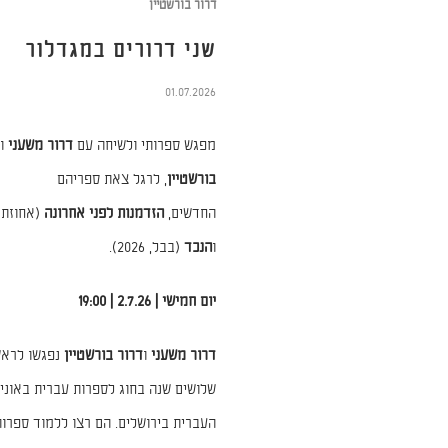
דרור בורשטיין
שני דרורים במגדלור
01.07.2026
מפגש ספרותי ולשיחה עם
דרור משעני
ו
בורשטיין
, לרגל צאת ספריהם
החדשים,
הזדמנות לפני אחרונה
ו
הנכד
(בבל, 2026).
יום חמישי | 2.7.26 | 19:00
דרור משעני
ו
דרור בורשטיין
נפגשו לראש
שלושים שנה בחוג לספרות עברית באוני
העברית בירושלים. הם רצו ללמוד ספרות.