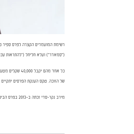
רשימת המועמדים הקצרה לפרס ספיר פורס
("סמאדר") ועלא חליחל ("להתראות עכו
של הזוכה. טקס הענקת הפרסים יתקיים ב-21 בינואר וישודר בקשת באותו ה
מירב נקר-סדי זכתה
ב–2013 בפרס הביכורים של ספיר על ספרה "אוקסנה".