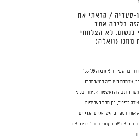
ן-סעדיה / קראתי את
זה בלילה אחד
 לנשום. לא הצלחתי
 ממנו (וואלה)
"הנכד" של דרור בורשטיין הוא נובלה של 155
ד, שמתחת לעטיפה המשפחתית
מסתתרת בה התגוששות אלימה ובלתי
ירה לכיליון, בין חסד לאכזריות.
 אחד הספרים הישראליים הנדירים
החזיק את שני הקטבים מבלי לפרק את
ם.