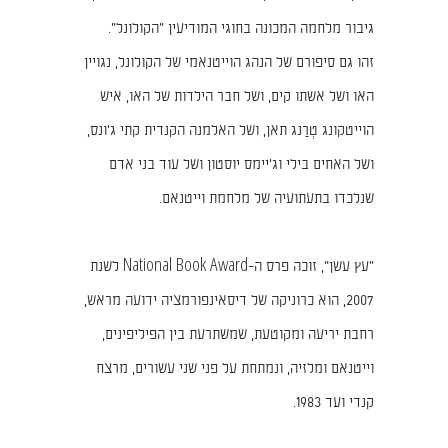
גיבור מלחמה המכונה בחוגי המודיעין "הקולונל".
זהו גם סיפורם של הנהג הוייטנאמי של הקולונל, נגויין
האו ושל אשתו קים, ושל חבר הילדות של האו, איש
הוייטקונג טְרַנג תאן, ושל האלמנה הקנדית קתי ג'ונס,
ושל האחים בילי וג'יימס יוסטון ושל עוד בני אדם
שנלכדו בתעתועיה של מלחמת וייטנאם.
"עץ עשן", זוכה פרס ה-National Book Award לשנת
2007, הוא כרוניקה של דיסאינפורמציה ידועה מראש,
רחבת יריעה ומקוטעת, שמשתרעת בין הפיליפינים,
וייטנאם ומלזיה, ונמתחת על פני שני עשורים, מרצח
קנדי ועד 1983.