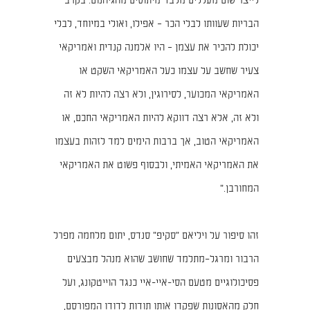
לייצר שום מעללים מלבד מיתוסים מהגיהנום. בקרב
הבריות שעוותו לבלי הכר − אפילו, ואולי במיוחד, לבלי
יכולת להכיר את עצמן − היו אלמנה קנדית ואמריקאי
צעיר שחשב על עצמו כעל האמריקאי השקט או
האמריקאי המכוער, לסירוגין, ולא רצה להיות לא זה
ולא זה, אלא רצה דווקא להיות האמריקאי החכם, או
האמריקאי הטוב, אך ברבות הימים למד לזהות בעצמו
את האמריקאי האמיתי, ולבסוף פשוט את האמריקאי
המחורבן."
זהו סיפור על ויליאם "סקיפ" סנדס, יתום מלחמה מפרל
הרבור ומרגל–מתלמד שחושב שהוא מנהל מבצעים
פסיכולוגיים מטעם הסי-איי-איי כנגד הוייטקונג, ועל
חלק מהאסונות שפקדו אותו תודות לדודו המפורסם,