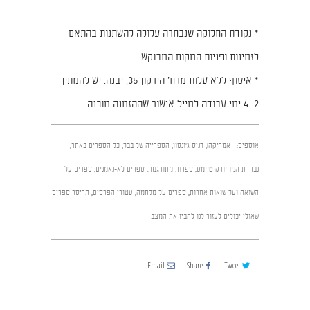
* נקודת החלוקה שנבחרה עלולה להשתנות בהתאם
לזמינות ופניות המקום המבוקש
* איסוף ללא עלות מרח׳ הירקון 35, יבנה. יש להמתין
2–4 ימי עבודה למייל אישור שההזמנה מוכנה.
אוספים:
אמריקה!
,
דניס ג'ונסון
,
הספרייה של בבל
,
כל הספרים באתר
,
נבחרת הניו יורק טיימס
,
ספרות מתורגמת
,
ספרים לא-נאמנים
,
ספרים על
השואה ועל שואות אחרות
,
ספרים על מלחמה
,
עטורי הפרסים
,
תריסר ספרים
שאולי יכולים לעזור לנו להבין את המצב
Email
Share
Tweet