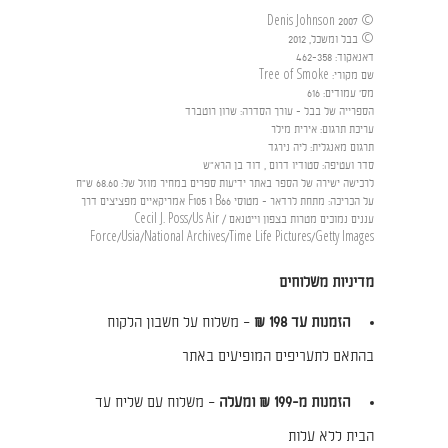
© Denis Johnson 2007
© בבל ומשכל, 2012
דאנאקוד
:
462-358
שם מקורי
:
Tree of Smoke
מס' עמודים
:
616
הספרייה של בבל - עורך הסדרה
:
שרון רוטברד
עריכת תרגום
:
אירית מילר
תרגום מאנגלית
:
ליה נירגד
סדר ועטיפה
:
סטודיו דרום , דוד בן הרא"ש
לרכישה ישירה של הספר באתר ידיעות ספרים במחיר מוזל של
:
68.60 ש"ח
על הכריכה
:
מתחת לרדאר - מטוסי B66 ו F105 אמריקאיים מפציצים דרך
עננים נמוכים מטרות בצפון וייטנאם / Cecil J. Poss/Us Air
Force/Usia/National Archives/Time Life Pictures/Getty Images
מדיניות משלוחים
הזמנות עד 198 ₪
– משלוח על חשבון הלקוח
בהתאם לתעריפים המופיעים באתר
הזמנות מ-199 ₪ ומעלה
– משלוח עם שליח עד
הבית ללא עלות