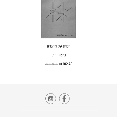
דמיון של מהנדס
פיטר רייס
128.00 ₪
102.40 ₪

