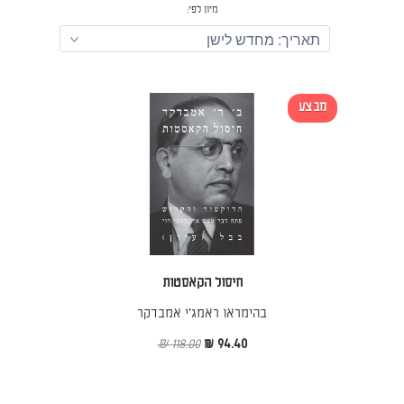
מיון לפי:
מבצע
חיסול הקאסטות
בהימראו ראמג׳י אמבדקר
118.00 ₪
94.40 ₪