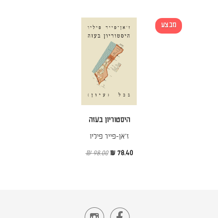
מבצע
היסטוריון בעזה
ז׳אן-פייר פיליו
98.00 ₪
78.40 ₪