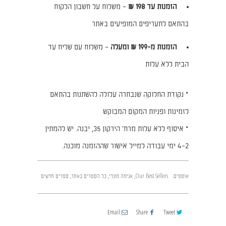
הזמנות עד 198 ₪
– משלוח על חשבון הלקוח
בהתאם לתעריפים המופיעים באתר
הזמנות מ-199 ₪ ומעלה
– משלוח עם שליח עד
הבית ללא עלות
* נקודת החלוקה שנבחרה עלולה להשתנות בהתאם
לזמינות ופניות המקום המבוקש
* איסוף ללא עלות מרח׳ הירקון 35, יבנה. יש להמתין
2–4 ימי עבודה למייל אישור שההזמנה מוכנה.
אוספים:
Our Best Sellers
,
אנימה מונדי
,
כל הספרים באתר
,
ספרים חדשים
Email
Share
Tweet