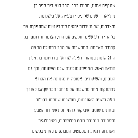
שמקיים אותנו, מקורו בבר. הבר הוא בית ספר בן
מיליארדי שנים של ניסוי וטעייה, של כישלונות
והצלחות, של מערכות יחסים סימביוטיות שמחזיקות את
כל גוף הידע שאנו חולקים עם החי, הצומח והדומם, בני
קהילת האדמה. המחשבות על הבר בתחילת המאה
ה-21 שונות במהותן מאלה שרחשו בדמיוננו בתחילת
המאה ה-20. האפיסטמולוגיה שלנו השתנתה, וכך גם
הנופים, והשיעורים. אסופה זו מזמינה את הקורא
להתחקות אחר מחשבות על מרחבי הבר שנֶהגו לאורך
מאה השנים האחרונות, מחשבות שנוסחו בקולות
ובגוונים שונים ושביקשו להתייחס לשמירת הטבע
והסביבה מנקודת מבט פילוסופית, פסיכולוגית
ואנתרופולוגית. הטקסטים המכונסים כאן מבקשים