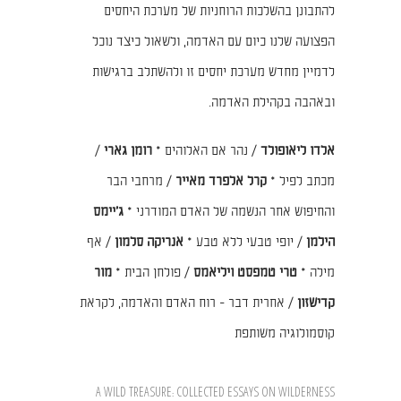
להתבונן בהשלכות הרוחניות של מערכת היחסים
הפצועה שלנו כיום עם האדמה, ולשאול כיצד נוכל
לדמיין מחדש מערכת יחסים זו ולהשתלב ברגישות
ובאהבה בקהילת האדמה.
אלדו ליאופולד
/ נהר אם האלוהים
*
רומן גארי
/
מכתב לפיל *
קרל אלפרד מאייר
/ מרחבי הבר
והחיפוש אחר הנשמה של האדם המודרני *
ג׳יימס
הילמן
/ יופי טבעי ללא טבע *
אנריקה סלמון
/ אף
מילה *
טרי טמפסט ויליאמס
/ פולחן הבית *
מור
קדישזון
/ אחרית דבר - רוח האדם והאדמה, לקראת
קוסמולוגיה משותפת
A WILD TREASURE: COLLECTED ESSAYS ON WILDERNESS