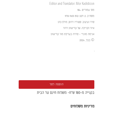
Editor and Translator: Mor Kadishzon
מס' עמודים
:
184
מסת"ב: 978-965-512-327-2
סדר ועיצוב: סטודיו דרום, מדלן כהן
איור הכריכה: של קדישזון דרור
אנימה מונדי - סדרה בעריכת מור קדישזון
© בבל, 2024
ֿ
הוספה לסל
בקנייה מ-180 ש"ח- משלוח חינם עד הבית
מדיניות משלוחים