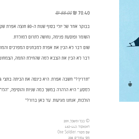
88.00 ₪
70.40 ₪
בבוקר אחד של יולי בסוף 
השומר ופוסעת פנימה, נחושה לתרום למולדת.
שום דבר לא הכין את אפרת למבחנים המפרכים והמופ
דבר לא הכין את הצבא למה שהחילת התמה, הצמחוני
"תדריך?" חשבה אפרת. היא כינסה את הכיתה בחצי גורן
למסע." היא הרהרה במשך כמה שניות והוסיפה, "הלו"ז 
הולכות, אנחנו מגיעות. עד כאן ברור?"
© בבל ומשכל, 2011
דאנאקוד
:
462-443
שם מקורי
:
One Soldier
מס' עמודים
:
208