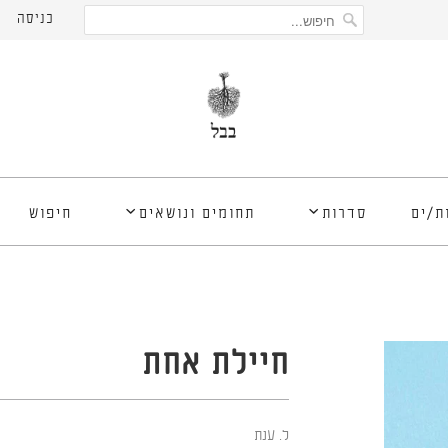
כניסה
ת/ים
סדרות
תחומים ונושאים
חיפוש
חיילת אחת
ל. ענת