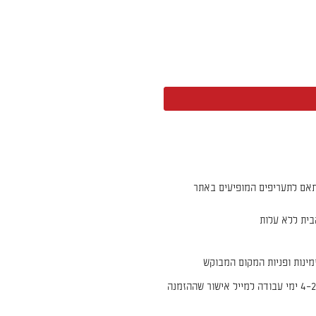
אם לתעריפים המופיעים באתר
ית ללא עלות
ינות ופניות המקום המבוקש
* איסוף ללא עלות מרח׳ הירקון 35, יבנה. יש להמתין 2–4 ימי עבודה למייל אישור שההזמנה