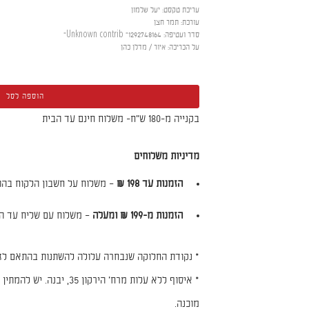
עריכת טקסט
:
יעל שלמון
עורכת
:
תמר חצן
סדר ועטיפה
:
Unknown contrib "1292748164"
על הכריכה
:
איור / מדלן כהן
הוספה לסל
בקנייה מ-180 ש"ח- משלוח חינם עד הבית
מדיניות משלוחים
הזמנות עד 198 ₪
– משלוח על חשבון הלקוח בהת
הזמנות מ-199 ₪ ומעלה
– משלוח עם שליח עד הב
* נקודת החלוקה שנבחרה עלולה להשתנות בהתאם לזמ
מוכנה.