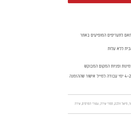
אם לתעריפים המופיעים באתר
ית ללא עלות
ינות ופניות המקום המבוקש
* איסוף ללא עלות מרח׳ הירקון 35, יבנה. יש להמתין 2–4 ימי עבודה למייל אישור שההזמנה
ר
,
מישל וולבק
,
ספרי שירה
,
עטורי הפרסים
,
שירה