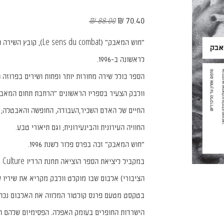
88.00 ₪
70.40 ₪
״חוש המאבק״ (s du combat
לראשונה ב-1996.
הספר כולל שירה מחורזת יותר ופחות ושירים בפרוזה
וולבק הצעיר בספריו הראשונים ״הרחבת תחום המאבק
החיים של האדם השכיר,העבודה, החופשה והאבטלה; טק
החוויה העירונית והבינעירונית; וגם תיאורי טבע.
״חוש המאבק״ זכה בפרס פלור לשנת 1996.
הציבורי) אלבום שבו מוקלט וולבק מקריא את שיריו ע
בטקסט מטעם פרנס קולטור המלווה את האלבום נכתב: 
הישרדות החופרים בעומק האפלה. הפסימיזם שלהם ה