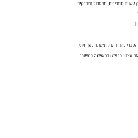
 עשויה ממרירות, מתסכול ומברקים
.
h
עברי להתוודע לראשונה לפן חיוני,
 את עצמו בראש ובראשונה כמשורר.