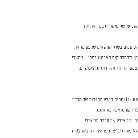
Le sen), קובץ השירה השלישי של מישל וולבק ראה אור
 העוסקים בשלל הנושאים שהעסיקו את
״ ו״החלקיקים האלמנטריים״ - מחזורי
סי החיזור וההזדווגות האנושיים;
במקביל ליציאת הספר הוציאה תחנת הרדיו France Culture (תחנת הרדיו התרבות של הרדיו
ל רקע מוזיקה בת זמננו.
״כל שיריו של וולבק הם שירי
וא פתח לעליצות פראית. רק באמצעות