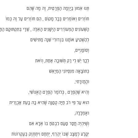
תְּנוּ אֵמוּן בַּיָּזְמָה הַפְּרָטִית, זֶה מַה שֶּׁהֵם
חוֹזְרִים וְאוֹמְרִים בְּכָל מָקוֹם , הֵם חוֹזְרִים עַל זֶה כְּמוֹ
הַשְּׁעוֹנִים הַמְעוֹרְרִים הַיְשָׁנִים הָאֵלֶּה , שֶׁדַּי בְּתִקְתּוּקָם הַחַדְ
לְהַשְׁקִיעַ אוֹתָנוּ בִּנְדוּדֵי שֵׁנָה מַתִּישִׁים
וְסוֹפָנִיִּים,
לְכָךְ יֵשׁ לִי רַק תְּשׁוּבָה אַחַת, וְזֹאת
כְּתוֹצָאָה מִנִּסְיוֹנִי הַמְיָאֵשׁ
והְַחֲזרָָתִי,
וְהִיא שֶׁהַפְּרָט , כְּלוֹמַר הַפְּרָט הָאֱנוֹשִׁי,
הוּא עַל פִּי רֹב חַיָּה קְטַנָּה שֶׁהִיא בָּהּ בָּעֵת אַכְזָרִית
ואְֻמְלָלָה,
וְשֶׁיִּהְיֶה חֲסַר טַעַם לִבְטֹחַ בּוֹ אֶלָּא אִם
יִקָּלַע לְמַצָּב שֶׁבּוֹ יֵהָדֵף, יְתֻחַם וִיתֻחְזַק בְּעֶקְרוֹנוֹת