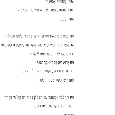
שֶׁנִּתָּן לְכַנּוֹתָהּ אֱנוֹשִׁית ,
וּמִכָּל מָקוֹם , הַיַּעַד שֶׁהִיא מַצִּיבָה לְעַצְמָהּ
שׁוֹנֶה בַּעֲלִיל.
אָנוּ מְסָרְבִים לָאִידֵאוֹלוֹגְיָה הַלִּיבֶּרָלִית בְּשֵׁם אִגְּרוֹתָיו
שֶׁל הָאַפִּיפְיוֹר לֶאוֹ הַשְּׁלֹשָה–עָשָׂר עַל תַּפְקִידָם הַחֶבְרָתִי ש
וּבְרוּחַ הַנְּבִיאִים הַקְּדוּמִים שֶׁאָרְרוּ
אֶת יְרוּשָׁלַיִם וְקָרְאוּ לְחֻרְבָּנָהּ,
וִירוּשָׁלַיִם נָפְלָה , וְקָמָה מֵהֲרִיסוֹתֶיהָ רַק
אַחֲרֵי אַרְבַּעַת אֲלָפִים שָׁנָה.
אֵין מַחֲלֹקֶת וּמְקֻבָּל עַל הַכֹּל שֶׁכָּל מֵיזָם אֱנוֹשִׁי נִמְדָּד
יוֹתֵר וְיוֹתֵר בִּקְרִיטֶרְיוֹנִים כַּלְכָּלִיִּים