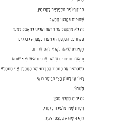
טְהוֹרִים,
קְרִיטֶרְיוֹנִים מִסְפָּרִיִּים לַחֲלוּטִין,
שְׁמוּרִים בְּקָבְצֵי מַחְשֵׁב.
זֶה לֹא מִתְקַבֵּל עַל הַדַּעַת וְעָלֵינוּ לְהֵאָבֵק לְמַעַן
פִּקּוּחַ עַל הַכּלְַכּלָָה וּלְמַעַן הַכפְָּפָתָהּ לִכלְָלִים
מְסֻיָּמִים שֶׁאָעֵז לִקְרֹא לָהֶם אֶתִיִּים,
וְכַאֲשֶׁר מְפַטְּרִים שְׁלֹשֶת אֲלָפִים אִישׁ וַאֲנִי שׁוֹמֵעַ
קִשְׁקוּשִׁים עַל הַמְּחִיר הַחֶבְָרתִי שֶׁל הַמַּהֲלָךְ אֲנִי מִתְמַלֵּא
רָצוֹן עַז לַחְנֹק חֲצִי תְּרֵיסָר רוֹאֵי
חֶשְׁבוֹּן,
זהֶ יהְִיהֶ מַהֲלךָ מְציֻןָּ,
הֲסָרַת שֻׁמָּן מוֹעִילָה לְגַמְרֵי,
מַהֲלָךְ שֶׁהוּא בְּעֶצֶם הִיגְיֶנִי.