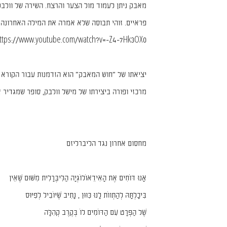
מאבק ניתן לעמוד מול הצער והרצח. השירה של וולבק
פראיים. זוהי תבוסה שלא אמרה את המילה האחרונה״
ttps://www.youtube.com/watch?v=-Z4-7Hk3OX0
יציאתו של ״חוש המאבק״ הוא הזדמנות עבור הקורא ה
מרכזי ופורה ביצירתו של מישל וולבק, סופר שמגדיר
מחסום אחרון נגד הליברליזם
אָנוּ דּוֹחִים אֶת הָאִידֵאוֹלוֹגְיָה הַלִּיבֶּרָלִית מִשּׁוּם שֶׁאֵין
בִּיכָלְתָּהּ לְהַתְווֹת לָנוּ כִּוּוּן , נָתִיב שֶׁיּוֹבִיל לְפִיּוּס
שֶׁל הַפְּרָט עִם הַדּוֹמִים לוֹ בְּקֶרֶב קְהִלָּה