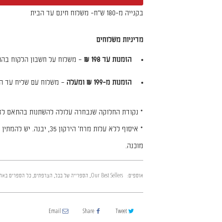
בקנייה מ-180 ש"ח- משלוח חינם עד הבית
מדיניות משלוחים
הזמנות עד 198 ₪
– משלוח על חשבון הלקוח בהת
הזמנות מ-199 ₪ ומעלה
– משלוח עם שליח עד הב
* נקודת החלוקה שנבחרה עלולה להשתנות בהתאם לזמ
מוכנה.
אוספים:
Our Best Sellers
,
הספרייה של בבל
,
הצרפתים
,
כל הספרים באת
Email
Share
Tweet