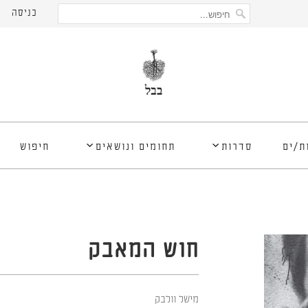
כניסה
ת/ים
סדרות
תחומים ונושאים
חיפוש
חוש המאבק
מישל וולבק