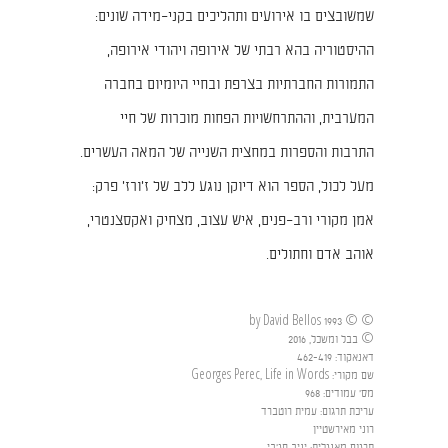
שמשובצים בו אירועים ותהליכים בקני–מידה שונים:
ההיסטוריה בהא רבתי של אירופה ויהודי אירופה,
התמורות החברתיות בצרפת ובחיי היומיום בחברה
המערבית, וההתרחשויות הפחות מוכרות של חיי
התרבות והספרות במחצית השנייה של המאה העשרים.
מעל לכול, הספר הוא דיוקן נוגע ללב של ז'ורז' פרק:
אמן מקורי ורב–פנים, איש עצוב, מצחיק ואקסצנטרי,
אוהב אדם וחתולים.
© © 1993 by David Bellos
© בבל ומשכל, 2016
דאנאקוד
:
462-419
שם מקורי
:
Georges Perec, Life in Words
מס' עמודים
:
968
עריכת תרגום
:
עמית רוטברד
רוני מאירשטיין
תרגום מאנגלית
:
יניב חג'בי