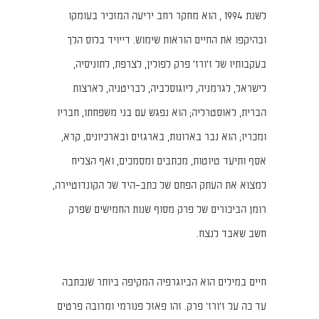
לשנת 1994 , הוא מחקר רחב יריעה המזכיר בעומקו
ובהיקפו את החיים הוראות שימוש. דייויד בלוס הלך
בעקבותיו של ז'ורז' פרק לפולין, לצרפת, לתוניסיה,
לישראל, לגרמניה, ליוגוסלביה, לבריטניה, לארצות
הברית, לאוסטרליה; הוא נפגש עם בני משפחתו, חבריו
ומכריו; הוא נבר בארונות, בארגזים ובארכיונים, קרא,
אסף ותיעד טיוטות, מכתבים ומסמכים, ואף הצליח
למצוא את העתק הפחם של כתב–היד של הקונדוטיירה,
רומן הביכורים של פרק מסוף שנות החמישים שפרק
חשב שאבד לנצח.
חיים במילים הוא הביוגרפיה המקיפה ביותר שנכתבה
עד כה על ז'ורז' פרק. זהו פאזל פנורמי ומרובה פרטים