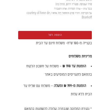
סדר ועטיפה
:
סטודיו דרום, מדלן כהן
בבל עיון - עורך הסדרה
:
שרון רוטברד
על הכריכה
:
ז'ורז' פרק והחתול דֶלוֹ, 1978 / courtesy of Anne de
Brunhoff
הוספה לסל
בקנייה מ-180 ש"ח- משלוח חינם עד הבית
מדיניות משלוחים
הזמנות עד 198 ₪
– משלוח על חשבון הלקוח
בהתאם לתעריפים המופיעים באתר
הזמנות מ-199 ₪ ומעלה
– משלוח עם שליח עד
הבית ללא עלות
* נקודת החלוקה שנבחרה עלולה להשתנות בהתאם