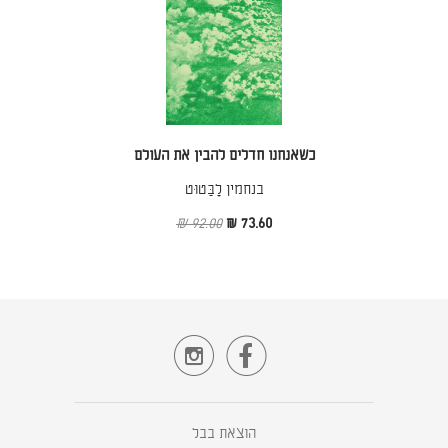
כשאנחנו חדלים להבין את העולם
בנחמין לָבַּטוּט
92.00 ₪
73.60 ₪


הוצאת בבל