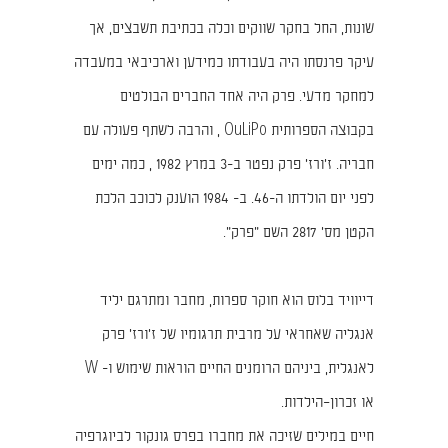
שונות, החל בחקר שווקים וכלה בכתיבת תשבצים, אך
עיקר פרנסתו היה בעבודתו כמידען וארכיבאי במעבדה
למחקר מדעי. פרק היה אחד החברים הבולטים
בקבוצה הספרותית OuLiPo , והרבה לשתף פעולה עם
חבריה. ז'ורז' פרק נפטר ב-3 במרץ 1982 , כמה ימים
לפני יום הולדתו ה-46. ב- 1984 הוענק לכוכב הלכת
הקטן מס' 2817 השם "פרק".
דייוויד בלוס הוא חוקר ספרות, מחבר ומתרגם יליד
אנגליה שאחראי על מרבית תרגומיו של ז'ורז' פרק
לאנגלית, ביניהם הרומנים החיים הוראות שימוש ו- W
או זכרון–הילדות.
חיים במילים שזיכה את מחברו בפרס גונקור לביוגרפיה