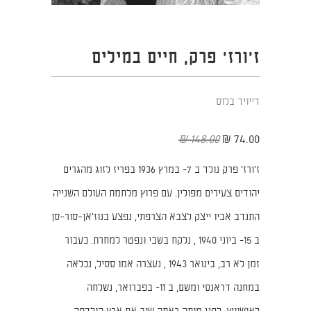
ז'ורז' פרק, חיים במילים
דייויד בלוס
148.00 ₪
74.00 ₪
ז׳ורז׳ פרק נולד ב 7- במרץ 1936 בפריז לזוג מהגרים
יהודים צעירים מפולין. עם פרוץ מלחמת העולם השנייה
התנדב אביו ייצק לצבא הצרפתי, נפצע בנוז'אן–סור–סן
ב 15- ביוני 1940 , נלקח בשבי ונפטר למחרת. כעבור
זמן לא רב, בינואר 1943 , נעצרה אמו ססיל, נכלאה
במחנה דראנסי ומשם, ב 11- בפברואר, נשלחה