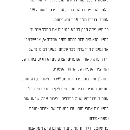
לאושוויץ. לפני מותה ראתה שוב את ארץ הולדתה.
לאחר שהתייתם משני הוריו, עבר פרק לחסותה של
אסתר, דודתו מצד אביו ומשפחתה.
כל חייו ניסה פרק למלא במילים את החלל שנפער
בחייו. הוא היה יכול להיות סופר אמריקאי, או ישראלי,
אך נסיבות חייו גרמו לכך שכיום, בעיני רבים, נחשב
ז׳ורז׳ פרק לאחד הסופרים הצרפתים הגדולים ביותר של
המחצית השנייה של המאה העשרים.
במהלך חייו כתב פרק רומנים, שירה, מאמרים, רשימות,
מחזות, תסכיתי רדיו ותסריטים ואף ביים סרטים, כל
אחת מעבודותיו שונה בתכלית. יצירות אלה, שראו אור
בחייו וגם אחרי מותו, זכו למעמד של יצירות–מופת
וספרי–פולחן.
עד שהצליח לחיות ממילים, התפרנס פרק ממלאכות