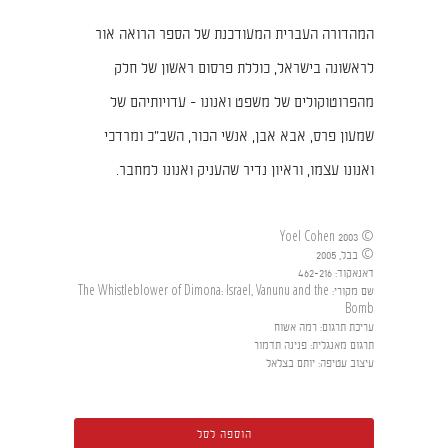
המהדורה העברית המעודכנת של הספר הרואה אור
לראשונה בישראל, כוללת פרסום ראשון של חלק
מהפרוטוקולים של משפט ואנונו - עדויותיהם של
שמעון פרס, אבא אבן, אנשי הכור, השב"כ ומרדכי
ואנונו עצמו, וראיון נדיר שהעניק ואנונו למחבר.
© 2003 Yoel Cohen
© בבל, 2005
דאנאקוד
:
462-216
שם מקורי
:
The Whistleblower of Dimona: Israel, Vanunu and the
Bomb
עריכת תרגום
:
רמה אשוח
תרגום מאנגלית
:
פנינה תדמור
עיצוב עטיפה
:
יותם בצלאל
הוספה לסל