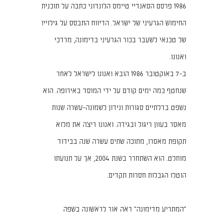
1986 פרסם הסאנדיי טיימס הלונדוני כתבה על תוכנית
החימוש הגרעיני של ישראל. הדיווח התבסס על גילוייו
של טכנאי לשעבר בכור הגרעיני בדימונה, מרדכי
ואנונו.
ב-7 באוקטובר 1986 הובא ואנונו לישראל לאחר
שנחטף כמה ימים קודם על ידי המוסד באירופה. הוא
נשפט בדלתיים סגורות ונידון לשמונה-עשרה שנות
מאסר בעוון ריגול ובגידה. ואנונו ריצה את מלוא
תקופת מאסרו, מתוכה שתים עשרה שנה בבידוד
מוחלט. הוא השתחרר בשנת 2004, אך על תנועתו
הוטלו הגבלות חסרות תקדים.
"המתריע מדימונה" ראה אור לראשונה בשפה