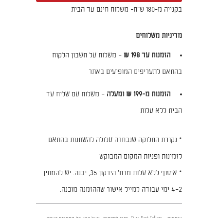
בקנייה מ-180 ש"ח- משלוח חינם עד הבית
מדיניות משלוחים
הזמנות עד 198 ₪
– משלוח על חשבון הלקוח
בהתאם לתעריפים המופיעים באתר
הזמנות מ-199 ₪ ומעלה
– משלוח עם שליח עד
הבית ללא עלות
* נקודת החלוקה שנבחרה עלולה להשתנות בהתאם
לזמינות ופניות המקום המבוקש
* איסוף ללא עלות מרח׳ הירקון 35, יבנה. יש להמתין
2–4 ימי עבודה למייל אישור שההזמנה מוכנה.