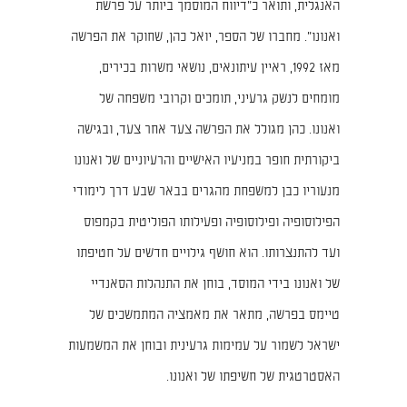
האנגלית, ותואר כ"דיווח המוסמך ביותר על פרשת
ואנונו". מחברו של הספר, יואל כהן, שחוקר את הפרשה
מאז 1992, ראיין עיתונאים, נושאי משרות בכירים,
מומחים לנשק גרעיני, תומכים וקרובי משפחה של
ואנונו. כהן מגולל את הפרשה צעד אחר צעד, ובגישה
ביקורתית חופר במניעיו האישיים והרעיוניים של ואנונו
מנעוריו כבן למשפחת מהגרים בבאר שבע דרך לימודי
הפילוסופיה ופילוסופיה ופעילותו הפוליטית בקמפוס
ועד להתנצרותו. הוא חושף גילויים חדשים על חטיפתו
של ואנונו בידי המוסד, בוחן את התנהלות הסאנדיי
טיימס בפרשה, מתאר את מאמציה המתמשכים של
ישראל לשמור על עמימות גרעינית ובוחן את המשמעות
האסטרטגית של חשיפתו של ואנונו.