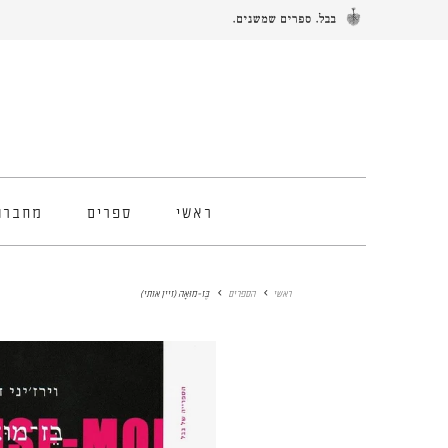
ראשי
ספרים
מחברו
ראשי
הספרים
בֶּז-מוּאָה (זיין אותי)