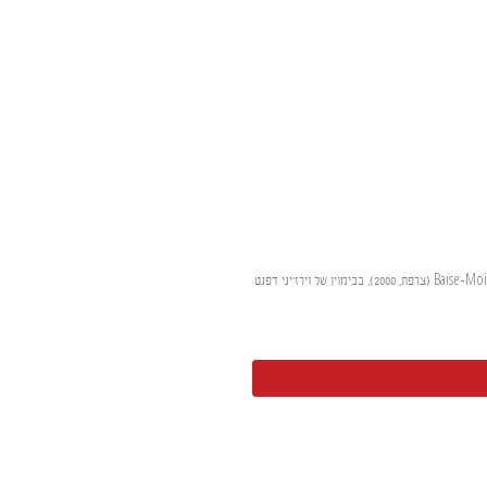
על הכריכה: השחקנית קארן באך בכרזה האנגלית של הסרט Baise-Moi (צרפת, 2000), בבימוין של וירז'יני דפנט