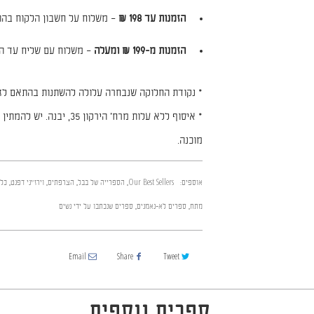
הזמנות עד 198 ₪
– משלוח על חשבון הלקוח בהת
הזמנות מ-199 ₪ ומעלה
– משלוח עם שליח עד הב
* נקודת החלוקה שנבחרה עלולה להשתנות בהתאם לזמ
מוכנה.
אוספים:
Our Best Sellers
,
הספרייה של בבל
,
הצרפתים
,
וירז'יני דפנט
,
כל
מתח
,
ספרים לא-נאמנים
,
ספרים שנכתבו על ידי נשים
Email
Share
Tweet
ספרים נוספים