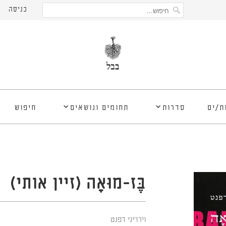
כניסה
ת/ים
סדרות
תחומים ונושאים
חיפוש
בֶּז-מוּאָה (זיין אותי)
וירז'יני דפנט