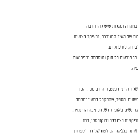
 במקרה ומגלות שיש להן הרבה
ות של העיר המנוכרת, ובעיקר פצועות
בירה, לזרע ולדם.
ן פורעות כל חוק ומוסכמה ומפקיעות
יה.
ייתי של וירז'יני דפנט, היה רב מכר, הפך
שווית. הספר, שהתקבל כמעין "תלמה
גד נשים באופן חדש. הכתיבה הדינמית,
קאים כצ'נדלר ובוקובסקי, כמו
ותה כנציגה הבולטת של דור "ספרות