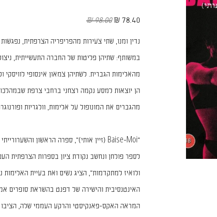
98.00 ₪
78.40 ₪
נדין ומנו, שתי צעירות מהפריפריה הצרפתית, נפגשות
במשותף: שתיהן פליטות של החברה התעשייתית, ניצול
מהאלימות הגברית. לשתיהן צמאון אינסופי לוויסקי ול
הן יוצאות למסע נקמה רצחני ברחבי צרפת שבמהלכו ה
מהגברים את המונופול על אלימות, וולגריות ופורנוגרפ
"Baise-Moi (זיין אותי)", ספרה הראשון והשערור
לספר פולחן ונחשב נקודת ציון בספרות הצרפתית העכ
ולואיז למתקדמות", הציג נשים ואת בעיית האלימות נ
האינטנסיבית והישירה של דפנט בהשראת סופרים אמרי
המראה האקס-פאנקיסטי והרקע העממי שלה, הציבו א