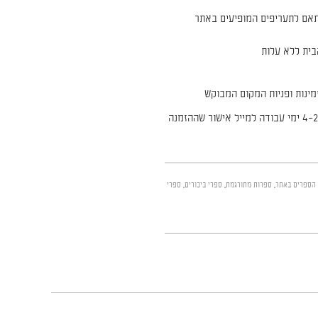
אם לתעריפים המופיעים באתר
ית ללא עלות
ינות ופניות המקום המבוקש
* איסוף ללא עלות מרח׳ הירקון 35, יבנה. יש להמתין 2–4 ימי עבודה למייל אישור שההזמנה
 הספרים באתר
,
ספרות מתורגמת
,
ספרי ביכורים
,
ספרי