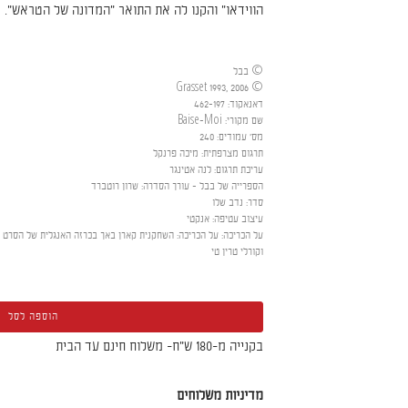
הווידאו" והקנו לה את התואר "המדונה של הטראש".
© בבל
© Grasset 1993, 2006
דאנאקוד
:
462-197
שם מקורי
:
Baise-Moi
מס' עמודים
:
240
תרגום מצרפתית
:
מיכה פרנקל
עריכת תרגום
:
לנה אטינגר
הספרייה של בבל - עורך הסדרה
:
שרון רוטברד
סדר
:
נדב שלו
עיצוב עטיפה
:
אנקטי
על הכריכה
:
וקורלי טרין טי
הוספה לסל
בקנייה מ-180 ש"ח- משלוח חינם עד הבית
מדיניות משלוחים