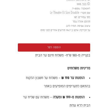
© בבל, 1995
דאנאקוד
:
7-81014
שם מקורי
:
Le Theatre Et Son Double
מס' עמודים
:
187
תרגום
:
אוולין עמר
עיצוב עטיפה
:
תמיר להב
על הכריכה
:
ארטו ב 1947 חודשים אחדים לפני מותו
הוספה לסל
בקנייה מ-180 ש"ח- משלוח חינם עד הבית
מדיניות משלוחים
הזמנות עד 198 ₪
– משלוח על חשבון הלקוח
בהתאם לתעריפים המופיעים באתר
הזמנות מ-199 ₪ ומעלה
– משלוח עם שליח עד
הבית ללא עלות