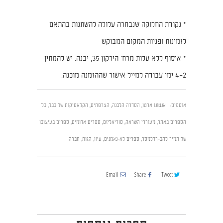
* נקודת החלוקה שנבחרה עלולה להשתנות בהתאם
לזמינות ופניות המקום המבוקש
* איסוף ללא עלות מרח׳ הירקון 35, יבנה. יש להמתין
2–4 ימי עבודה למייל אישור שההזמנה מוכנה.
אוספים:
אנטונן ארטו
,
הסדרה הלבנה
,
הצרפתים
,
הקלאסיקות של בבל
,
כל
הספרים באתר
,
מעוררי השראה
,
סוריאליזם
,
ספרים אדומים
,
ספרים בעיצובו
של תמיר להב-רדלמסר
,
ספרים לא-נאמנים
,
עיון, הגות, חברה
Email
Share
Tweet