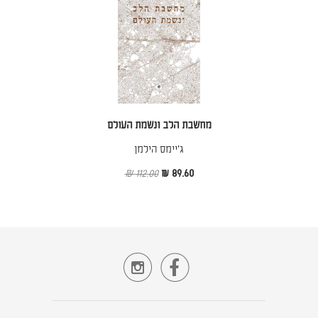
מחשבת הלב ונשמת העולם
ג׳יימס הילמן
112.00 ₪
89.60 ₪

