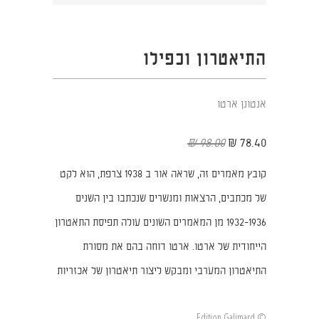
התיאטרון וכפילו
אנטונן ארטו
98.00 ₪
78.40 ₪
קובץ מאמרים זה, שראה אור ב 1938 צרפת, הוא לקט
של מכתבים, הרצאות ומנשרים שנכתבו בין השנים
1932-1936 מן המאמרים השונים עולה תפיסת התאטרון
הייחודית של ארטו. ארטו דוחה בהם את מסורת
התיאטרון המערבי ומבקש ליצור תיאטרון של אכזריות
© Edition Galimard