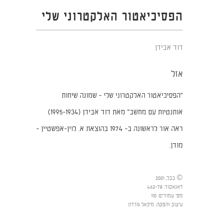
הפסיכיאטור האלקטרוני שלי
דוד אבידן
אזל
"הפסיכיאטור האלקטרוני שלי - שמונה שיחות
אותנטיות עם מחשב" מאת דוד אבידן (1995-1934)
ראה אור לראשונה ב- 1974 בהוצאת א. לוין-אפשטיין -
מודן.
© בבל, 2001
דאנאקוד
:
462-78
מס' עמודים
:
110
עיצוב והפקה
:
מיכאל גורדון