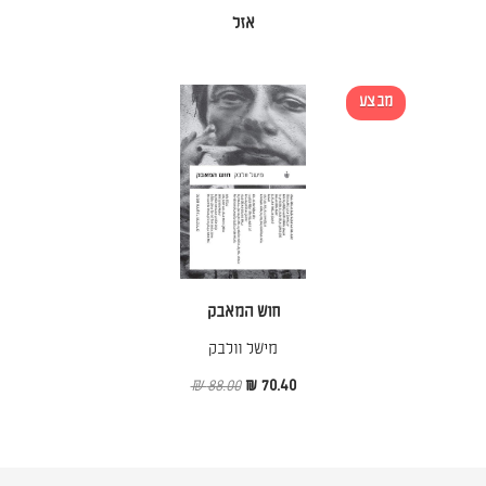
אזל
מבצע
חוש המאבק
מישל וולבק
88.00 ₪
70.40 ₪