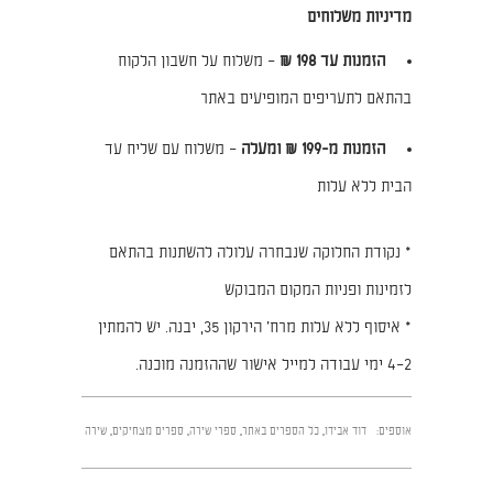
מדיניות משלוחים
הזמנות עד 198 ₪
– משלוח על חשבון הלקוח
בהתאם לתעריפים המופיעים באתר
הזמנות מ-199 ₪ ומעלה
– משלוח עם שליח עד
הבית ללא עלות
* נקודת החלוקה שנבחרה עלולה להשתנות בהתאם
לזמינות ופניות המקום המבוקש
* איסוף ללא עלות מרח׳ הירקון 35, יבנה. יש להמתין
2–4 ימי עבודה למייל אישור שההזמנה מוכנה.
אוספים:
דוד אבידן
,
כל הספרים באתר
,
ספרי שירה
,
ספרים מצחיקים
,
שירה