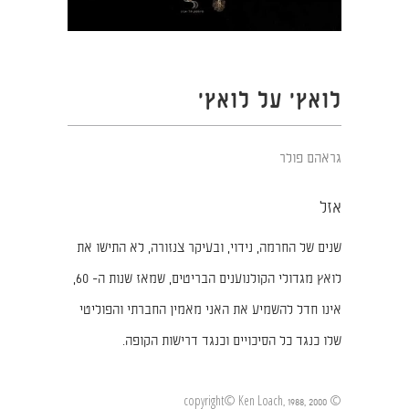
לואץ' על לואץ'
גראהם פולר
אזל
שנים של החרמה, נידוי, ובעיקר צנזורה, לא התישו את
לואץ מגדולי הקולנוענים הבריטים, שמאז שנות ה- 60,
אינו חדל להשמיע את האני מאמין החברתי והפוליטי
שלו כנגד כל הסיכויים וכנגד דרישות הקופה.
© copyright© Ken Loach, 1988, 2000