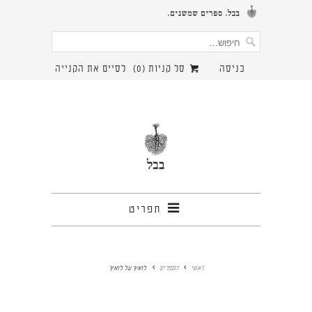
כניסה
סל קניות (
0
)
לסיים את הקנייה
תפריט
ראשי
הספרים
לואץ' על לואץ'