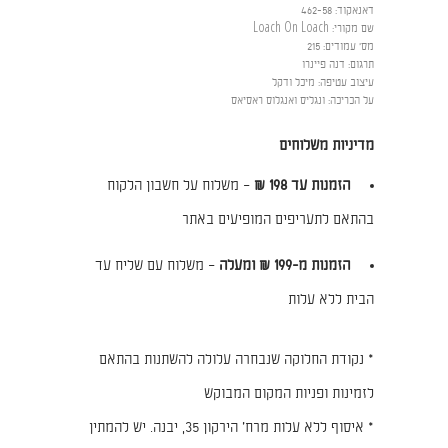
דאנאקוד
:
462-58
שם מקורי
:
Loach On Loach
מס' עמודים
:
215
תרגום
:
דנה פיינרו
עיצוב עטיפה
:
מיכל ודקל
על הכריכה
:
ונגליס ואנגלוס ראסיאס
מדיניות משלוחים
הזמנות עד 198 ₪
– משלוח על חשבון הלקוח
בהתאם לתעריפים המופיעים באתר
הזמנות מ-199 ₪ ומעלה
– משלוח עם שליח עד
הבית ללא עלות
* נקודת החלוקה שנבחרה עלולה להשתנות בהתאם
לזמינות ופניות המקום המבוקש
* איסוף ללא עלות מרח׳ הירקון 35, יבנה. יש להמתין