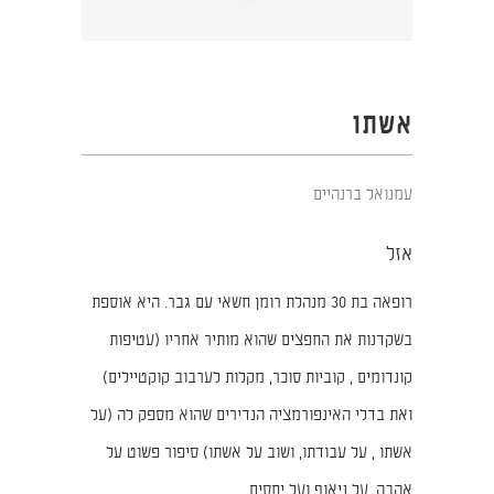
אשתו
עמנואל ברנהיים
אזל
רופאה בת 30 מנהלת רומן חשאי עם גבר. היא אוספת
בשקדנות את החפצים שהוא מותיר אחריו (עטיפות
קונדומים , קוביות סוכר, מקלות לערבוב קוקטיילים)
ואת בדלי האינפורמציה הנדירים שהוא מספק לה (על
אשתו , על עבודתו, ושוב על אשתו) סיפור פשוט על
אהבה, על ניאוף ועל יחסים.