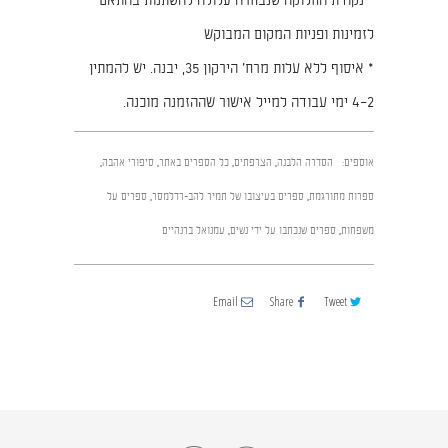
* נקודת החלוקה שנבחרה עלולה להשתנות בהתאם
לזמינות ופניות המקום המבוקש
* איסוף ללא עלות מרח׳ הירקון 35, יבנה. יש להמתין
2–4 ימי עבודה למייל אישור שההזמנה מוכנה.
אוספים:
הסדרה הלבנה
,
הצרפתים
,
כל הספרים באתר
,
סיפורי אהבה
,
ספרות מתורגמת
,
ספרים בעיצובו של תמיר להב-רדלמסר
,
ספרים על
משפחות
,
ספרים שנכתבו על ידי נשים
,
עמנואל ברנהיים
Email
Share
Tweet