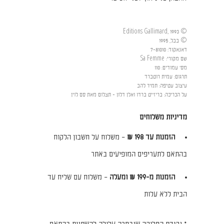
© Editions Gallimard, 1993
© בבל, 1995
דאנאקוד
:
7-81010
שם מקורי
:
Sa Femme
מס' עמודים
:
110
תרגום
:
עמית רוטברד
עיצוב עטיפה
:
תמיר להב
על הכריכה
:
בריז'יט ברדו ואלן דלון - תצלום מאת סם לוין
מדיניות משלוחים
הזמנות עד 198 ₪
– משלוח על חשבון הלקוח
בהתאם לתעריפים המופיעים באתר
הזמנות מ-199 ₪ ומעלה
– משלוח עם שליח עד
הבית ללא עלות