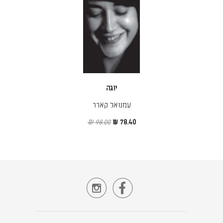
יוגה
עמנואל קארר
98.00 ₪
78.40 ₪

