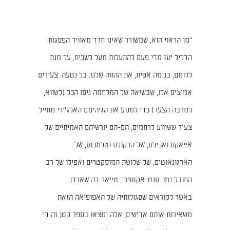
"מן הראוי הוא, שמשורר שאינו חרד מאוויר הפסגות
הדליל יעז מדי פעם להתעלות מעל לשכיח, על מנת
לרומם, בנימה אפית, את ההווה שלנו. בל נטעה: צעירים
אמיצים אלו, שבשיאה של המלחמה ניסו הכל (לשווא,
למרבה הצער) כדי למנוע את הגיהינום האלג'ירי מחייל
צעיר ששיווע לרחמים, הם-הם יורשיהם האמיתיים של
אייאקס ואכילס, של הרקולס וטלמכוס, של
הארגונאוטים, של שלושת המוסקטרים ואפילו של רב
החובל נמו, סנט-אקזופרי, טייאר דה שארדן...
באשר לקוראים שסגולותיה של האפופיאה הזאת
משאירות אותם אדישים, אלה ימצאו בספר קטן זה די