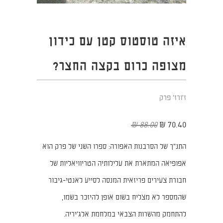
איזה טוסטוס קטן עם כידון
מצופה כרום בקצה החצר?
ז'ורז' פרק
88.00 ₪
70.40 ₪
התנ"ך של הסרבנות האפורה: ספרו השני של פרק הוא
אפופיאה המתארת את עלילותיה הטריוויאליות של
חבורת צעירים פריזאית המנסה לסייע לאנטי-גיבור
שהמספר לא מצליח בשום אופן להיזכר בשמו,
להתחמק מהשרות הצבאי במלחמת אלג'יריה.