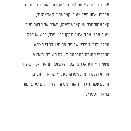
אולם, מלחמה אחת עשוייה לפעמים להסתיר מלחמות
אחרות: אותו חייל צעיר, קאראבין, קאראמזוב,
קאראטוסטרה או קאראמישהו, מעלה על הדעת חייל
צעיר אחר, אחד איצק יודקו פרץ, פרכ, פרש או פרק -
מהגר יהודי מפולין שקיפח את חייו במדי הצבא
הצרפתי המובס במלחמת העולם השנייה, כשהוא
משאיר אחריו אלמנה צעירה (ששנתיים אחר-כך תקפח
את חייה גם היא, במשרפות של אושוויץ) ויתום בן
ארבע שעתיד להיות אחד מסופריה הגדולים של צרפת
במאה העשרים.