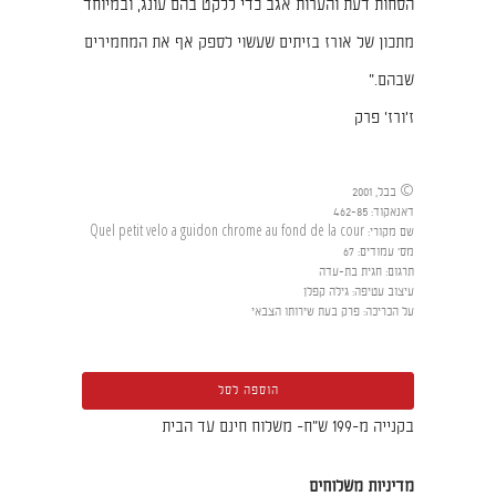
הסחות דעת והערות אגב כדי ללקט בהם עונג, ובמיוחד
מתכון של אורז בזיתים שעשוי לספק אף את המחמירים
שבהם."
ז'ורז' פרק
© בבל, 2001
דאנאקוד
:
462-85
שם מקורי
:
Quel petit velo a guidon chrome au fond de la cour
מס' עמודים
:
67
תרגום
:
חגית בת-עדה
עיצוב עטיפה
:
גילה קפלן
על הכריכה
:
פרק בעת שירותו הצבאי
הוספה לסל
בקנייה מ-199 ש"ח- משלוח חינם עד הבית
מדיניות משלוחים