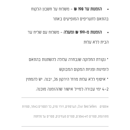
הזמנות עד 198 ₪
– משלוח על חשבון הלקוח
בהתאם לתעריפים המופיעים באתר
הזמנות מ-199 ₪ ומעלה
– משלוח עם שליח עד
הבית ללא עלות
* נקודת החלוקה שנבחרה עלולה להשתנות בהתאם
לזמינות ופניות המקום המבוקש
* איסוף ללא עלות מרח׳ הירקון 35, יבנה. יש להמתין
2–4 ימי עבודה למייל אישור שההזמנה מוכנה.
אוספים:
Our Best Sellers
,
הצרפתים
,
ז'ורז' פרק
,
כל הספרים באתר
,
ספרות
מתורגמת
,
ספרים לא-נאמנים
,
ספרים מצחיקים
,
ספרים על מלחמה