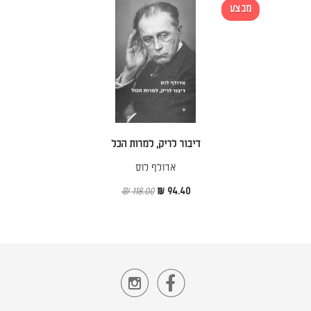
מבצע
דיבור לריק, למרות הכל
אדולף לוס
118.00 ₪
94.40 ₪

