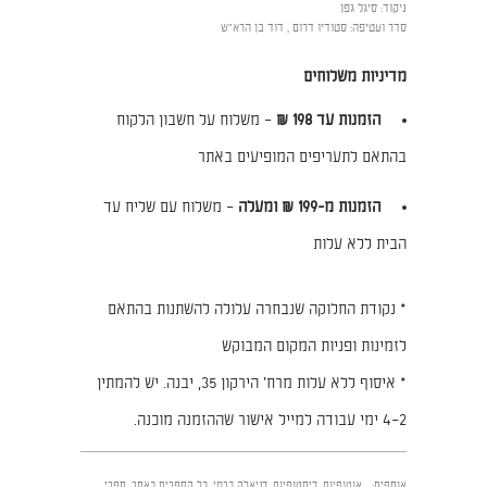
ניקוד
:
סיגל גפן
סדר ועטיפה
:
סטודיו דרום , דוד בן הרא"ש
מדיניות משלוחים
הזמנות עד 198 ₪
– משלוח על חשבון הלקוח
בהתאם לתעריפים המופיעים באתר
הזמנות מ-199 ₪ ומעלה
– משלוח עם שליח עד
הבית ללא עלות
* נקודת החלוקה שנבחרה עלולה להשתנות בהתאם
לזמינות ופניות המקום המבוקש
* איסוף ללא עלות מרח׳ הירקון 35, יבנה. יש להמתין
2–4 ימי עבודה למייל אישור שההזמנה מוכנה.
אוספים:
אוטופיות, דיסטופיות
,
דניאלה כרמי
,
כל הספרים באתר
,
ספרי