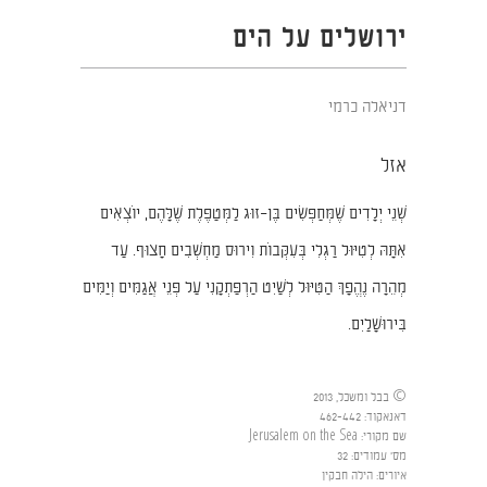
ירושלים על הים
דניאלה כרמי
אזל
שְׁנֵי יְלָדִים שֶׁמְּחַפְּשִׂים בֶּן–זוּג לַמְּטַפֶּלֶת שֶׁלָּהֶם, יוֹצְאִים
אִתָּהּ לְטִיּוּל רַגְלִי בְּעִקְּבוֹת וִירוּס מַחְשְׁבִים חָצוּף. עַד
מְהֵרָה נֶהֱפָךְ הַטִּיּוּל לְשַׁיִט הַרְפַּתְקָנִי עַל פְּנֵי אֲגַמִּים וְיַמִּים
בִּירוּשָׁלַיִם.
© בבל ומשכל, 2013
דאנאקוד
:
462-442
שם מקורי
:
Jerusalem on the Sea
מס' עמודים
:
32
איורים
:
הילה חבקין