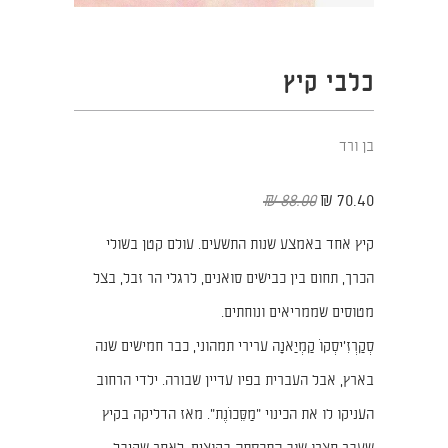
כלבי קיץ
בן ורד
88.00 ₪
70.40 ₪
קיץ אחד באמצע שנות התשעים. עולם קטן בשולי
הכרך, תחום בין כבישים סואנים, לרגלי הר זבל, בצל
מטוסים שממריאים ונוחתים.
סְקַרְזִ'יסְקוֹ קַמְיַאנָה ערירי תמהוני, כבר חמישים שנה
בארץ, אבל העברית בפיו עדיין שבורה. ילדי הרחוב
העניקו לו את הכינוי "מַסֵּכוֹנֶת". מאז הדליקה בקיץ