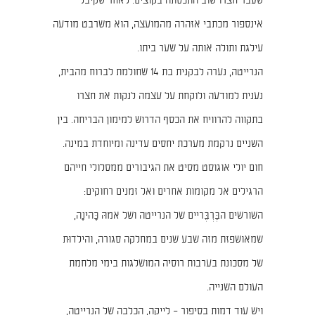
שעבר חצרו שוב התכסתה בקוצים. לאחר שקיבל
אינספור מכתבי אזהרה מהמועצה, הוא משרבט מודעה
עילגת ותולה אותה על שער ביתו.
הנרייטה, נערה לבקנית בת 14 שחולמת לברוח מהבית,
נענית למודעה ולוקחת על עצמה לנקות את חצרו
בתקווה להרוויח את הכסף הדרוש למימון הבריחה. בין
השניים נרקמת מערכת יחסים עדינה ומיוחדת במינה.
חום יולי אוגוסט מסיט את הגיבורים ממסלולי חייהם
הרגילים אל מקומות אחרים ואל זמנים רחוקים:
השורשים הבֶּרְבֶּריים של הנרייטה ושל אמהּ כָּהינָה,
שמאושפזת מזה שבע שנים במחלקה סגורה, והילדוּת
של מסכונת בערבות רוסיה המושלגות בימי מלחמת
העולם השנייה.
ויש עוד דמות בסיפור – לייקה, הכלבה של הנרייטה,