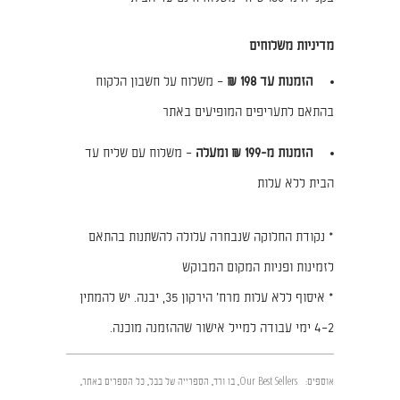
מדיניות משלוחים
הזמנות עד 198 ₪
– משלוח על חשבון הלקוח
בהתאם לתעריפים המופיעים באתר
הזמנות מ-199 ₪ ומעלה
– משלוח עם שליח עד
הבית ללא עלות
* נקודת החלוקה שנבחרה עלולה להשתנות בהתאם
לזמינות ופניות המקום המבוקש
* איסוף ללא עלות מרח׳ הירקון 35, יבנה. יש להמתין
2–4 ימי עבודה למייל אישור שההזמנה מוכנה.
אוספים:
Our Best Sellers
,
בן ורד
,
הספרייה של בבל
,
כל הספרים באתר
,