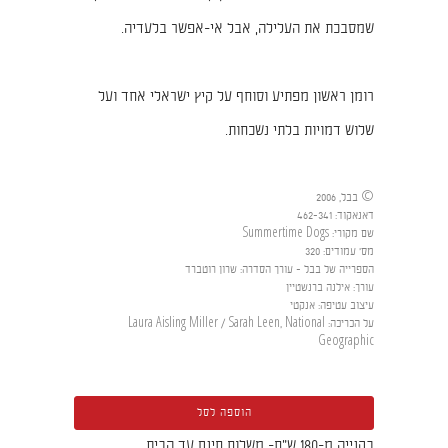
שמסבכת את העלילה, אבל אי-אפשר בלעדיה.
רומן ראשון מפתיע וסוחף על קיץ ישראלי אחד ועל
שלוש דמויות בלתי נשכחות.
© בבל, 2006
דאנאקוד
:
462-341
שם מקורי
:
Summertime Dogs
מס' עמודים
:
320
הספרייה של בבל - עורך הסדרה
:
שרון רוטברד
עורך
:
אילנה ברנשטיין
עיצוב עטיפה
:
אנקטי
על הכריכה
:
Laura Aisling Miller / Sarah Leen, National
Geographic
הוספה לסל
בקנייה מ-180 ש"ח- משלוח חינם עד הבית