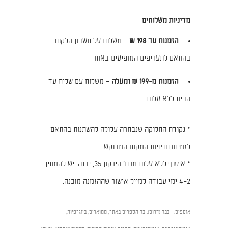
מדיניות משלוחים
הזמנות עד 198 ₪
– משלוח על חשבון הלקוח
בהתאם לתעריפים המופיעים באתר
הזמנות מ-199 ₪ ומעלה
– משלוח עם שליח עד
הבית ללא עלות
* נקודת החלוקה שנבחרה עלולה להשתנות בהתאם
לזמינות ופניות המקום המבוקש
* איסוף ללא עלות מרח׳ הירקון 35, יבנה. יש להמתין
2–4 ימי עבודה למייל אישור שההזמנה מוכנה.
אוספים:
בבל (דרום)
,
כל הספרים באתר
,
ממוארים, ביוגרפיות,