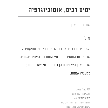
ימים רבים, אוטוביוגרפיה
שולמית הראבן
אזל
הספר ימים רבים, אוטוביוגרפיה הוא רטרוספקטיבה
של יצירות המספרות על חיי המחברת. האוטוביוגרפיה
של הראבן היא מופת הן לחיים בלתי-שגרתיים והן
למעשה אמנות.
© בבל, 2003
דאנאקוד
:
462-120
מס' עמודים
:
144
דרום - עורך הסדרה
:
חיים פסח
עיצוב עטיפה
:
מיכל טמיר