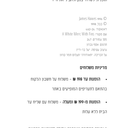
תוכנית: לשדוד בנק ולהציל את חייו
© James Hawes 1996
© בבל, 1998
דאנאקוד
:
462-24
שם מקורי
:
A White Merc With Fins
מס' עמודים
:
247
תרגום
:
אסף גברון
עיצוב עטיפה
:
יעל בר-דיין
על הכריכה
:
"תאודורה" תצלום תמר קרוון
מדיניות משלוחים
הזמנות עד 198 ₪
– משלוח על חשבון הלקוח
בהתאם לתעריפים המופיעים באתר
הזמנות מ-199 ₪ ומעלה
– משלוח עם שליח עד
הבית ללא עלות