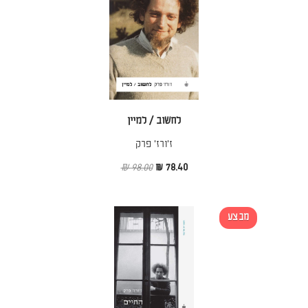
לחשוב / למיין
ז'ורז' פרק
98.00 ₪
78.40 ₪
מבצע