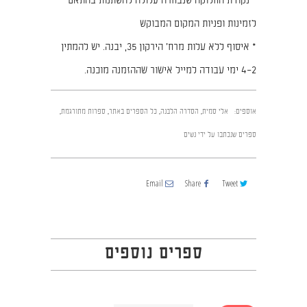
* נקודת החלוקה שנבחרה עלולה להשתנות בהתאם
לזמינות ופניות המקום המבוקש
* איסוף ללא עלות מרח׳ הירקון 35, יבנה. יש להמתין
2–4 ימי עבודה למייל אישור שההזמנה מוכנה.
אוספים:
אלי סמית
,
הסדרה הלבנה
,
כל הספרים באתר
,
ספרות מתורגמת
,
ספרים שנכתבו על ידי נשים
Email
Share
Tweet
ספרים נוספים