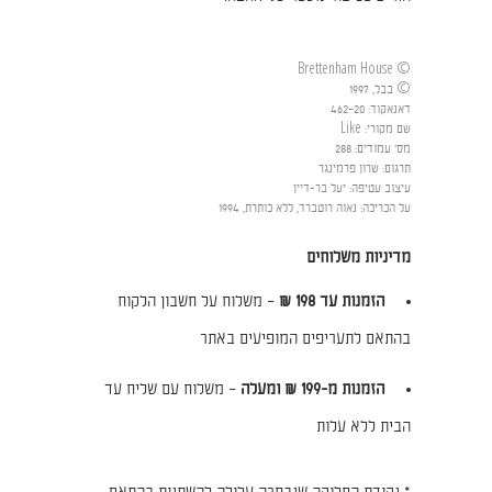
© Brettenham House
© בבל, 1997
דאנאקוד
:
462-20
שם מקורי
:
Like
מס' עמודים
:
288
תרגום
:
שרון פרמינגר
עיצוב עטיפה
:
יעל בר-דיין
על הכריכה
:
נאוה רוטברד, ללא כותרת, 1994
מדיניות משלוחים
הזמנות עד 198 ₪
– משלוח על חשבון הלקוח
בהתאם לתעריפים המופיעים באתר
הזמנות מ-199 ₪ ומעלה
– משלוח עם שליח עד
הבית ללא עלות