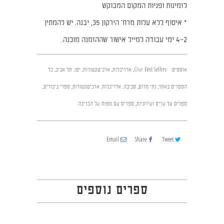
לזמינות ופניות המקום המבוקש
* איסוף ללא עלות מרח׳ הירקון 35, יבנה. יש להמתין
2–4 ימי עבודה למייל אישור שההזמנה מוכנה.
אוספים:
Our Best Sellers
,
אדריכלות
,
ארכיטקטורות
,
יפו, תל אביב
,
כל
הספרים באתר
,
נתי מרום
,
סביבה, אדריכלות, ארכיטקטורות
,
ספרי ביכורים
,
ספרים על ערים ועירוניות
,
ספרים עם מפות על הכריכה
Email
Share
Tweet
ספרים נוספים