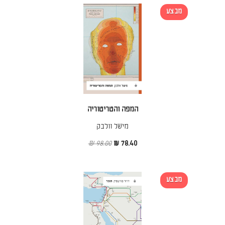
מבצע
המפה והטריטוריה
מישל וולבק
98.00 ₪
78.40 ₪
מבצע