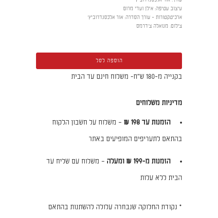
עורך
:
אור אלכסנדרוביץ'
עיצוב עטיפה
:
אילן ועדי מרום
ארכיטקטורות - עורך הסדרה
:
אור אלכסנדרוביץ'
צילום
:
מנואלה צ'דרמס
הוספה לסל
בקנייה מ-180 ש"ח- משלוח חינם עד הבית
מדיניות משלוחים
הזמנות עד 198 ₪
– משלוח על חשבון הלקוח
בהתאם לתעריפים המופיעים באתר
הזמנות מ-199 ₪ ומעלה
– משלוח עם שליח עד
הבית ללא עלות
* נקודת החלוקה שנבחרה עלולה להשתנות בהתאם