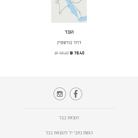
הנכד
דרור בורשטיין
98.00 ₪
78.40 ₪


הוצאת בבל
הגשת כתבי יד להוצאת בבל