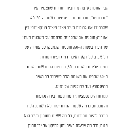
גבי החולות שיטה מרחבית ייחודית שתצמיח עיר
"תרבותית"; תוכניות מודרניסטיות בשנות ה-40-30
שהרחיבו את גבולות העיר ויצרו פיצול פונקציונלי בין
אזוריה; תוכנית אב שהכריזה מלחמה על משכנות העוני
של העיר בשנות ה-50; תוכניות שנאבקו על עתידה של
תל אביב על רקע דעיכה דמוגרפית ותחרות
מטרופולינית בשנות ה-60; תוכניות התחדשות בשנות
ה-80 שהפנו את תשומת הלב לשימור לב העיר
ההיסטורי; ועד לתוכניות של ימינו.
למרות ה"קונספציות" המתחלפות בין התקופות
והתוכניות, נדמה שכמה הנחות יסוד לא השתנו: העיר
חייבת להיות מתוכננת; כל מה שאינו מתוכנן בעיר הוא
פגום; וכל מה שפגום בעיר ניתן לתיקון על ידי תכנון.