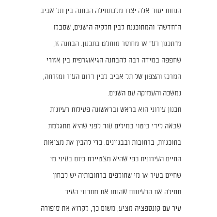
הנחות יסוד אלה יצרו מלכתחילה הבחנה בין תל אביב
ה"חדשה" והמתוכננת לבין חלקיה הישנים, שסבלו
מ"תכנון רע" או מחוסר מוחלט בתכנון. הבחנה זו,
שחפפה במידה רבה להבחנה הגיאוגרפית בין אזורי
המרכז והצפון של תל אביב לבין דרום העיר ומזרחה,
נמשכה והעמיקה עם השנים.
תכנון עירוני הוא בראש ובראשונה פעילות רעיונית
שבאה לידי ביטוי במילים עוד לפני שהיא מתגלמת
בתוכניות, ברחובות ובבניינים. כדי להבין את מציאות
החיים העירונית כפי שהיא מצטיירת כיום בעיני מי
שחיים בעיר או מי שחולפים ברחובותיה יש לבחון
תחילה את הרעיונות שהנחו את מתכנני העיר.
עיר עם קונספציה מציע, משום כך, לקרוא את סיפורה