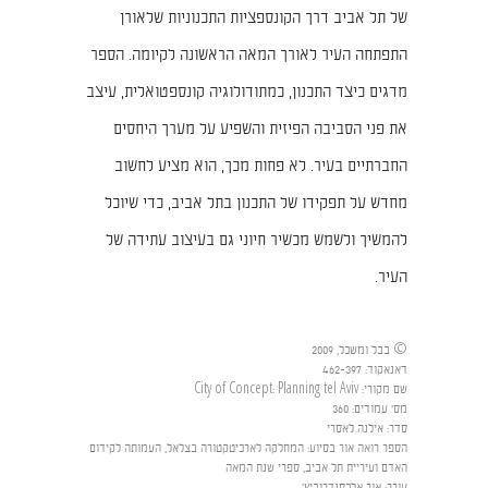
של תל אביב דרך הקונספציות התכנוניות שלאורן
התפתחה העיר לאורך המאה הראשונה לקיומה. הספר
מדגים כיצד התכנון, כמתודולוגיה קונספטואלית, עיצב
את פני הסביבה הפיזית והשפיע על מערך היחסים
החברתיים בעיר. לא פחות מכך, הוא מציע לחשוב
מחדש על תפקידו של התכנון בתל אביב, כדי שיוכל
להמשיך ולשמש מכשיר חיוני גם בעיצוב עתידה של
העיר.
© בבל ומשכל, 2009
דאנאקוד
:
462-397
שם מקורי
:
City of Concept: Planning tel Aviv
מס' עמודים
:
360
סדר
:
אילנה לאסרי
הספר רואה אור בסיוע
:
המחלקה לארכיטקטורה בצלאל, העמותה לקידום
האדם ועיריית תל אביב, ספרי שנת המאה